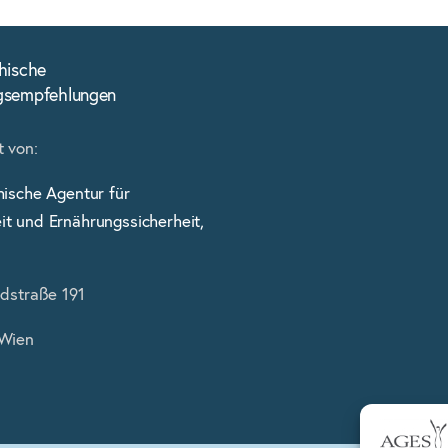
hische
gsempfehlungen
 von:
hische Agentur für
t und Ernährungssicherheit,
ldstraße 191
 Wien