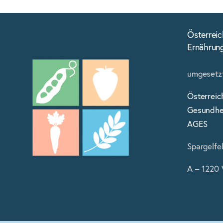
Österreic
Ernährun
umgesetzt
Österreic
Gesundhei
AGES
Spargelfe
A – 1220