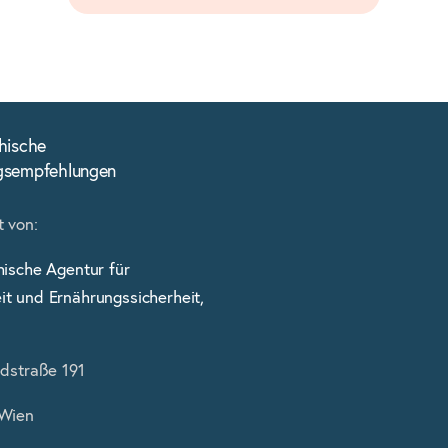
hische
gsempfehlungen
 von:
hische Agentur für
t und Ernährungssicherheit,
ldstraße 191
 Wien