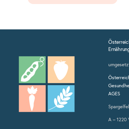
Österreic
Ernährun
umgesetzt
Österreic
Gesundhei
AGES
Spargelfe
A – 1220