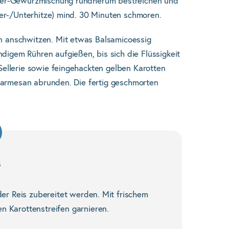
tter-Gewürzmischung rundherum bestreichen und
ber-/Unterhitze) mind. 30 Minuten schmoren.
n anschwitzen. Mit etwas Balsamicoessig
igem Rühren aufgießen, bis sich die Flüssigkeit
Sellerie sowie feingehackten gelben Karotten
 Parmesan abrunden. Die fertig geschmorten
s
der Reis zubereitet werden. Mit frischem
n Karottenstreifen garnieren.