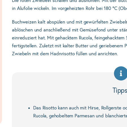
Die roten Zwiebeln schälen und aushöhlen. Mit der Bu
in Alufolie wickeln. Im vorgeheizten Rohr bei 180 °C (O
Buchweizen kalt abspülen und mit gewürfelten Zwiebel
ablöschen und anschließend mit Gemüsefond unter ständ
einreduziert hat. Mit gehacktem Rucola, feingehacktem 
fertigstellen. Zuletzt mit kalter Butter und geriebenem
Zwiebeln mit dem Hadnrisotto füllen und anrichten.
Tipp
Das Risotto kann auch mit Hirse, Rollgerste o
Rucola, gehobeltem Parmesan und blanchierte